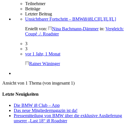
Teilnehmer
Beiträge
Letzter Beitrag
Unsichtbarer Fortschritt – BMWi8/i8LCI[L][L][L]
Erstellt von:
Nina Bachmann-Dämmer
in:
Vergleich:
Coupé ./. Roadster
3
3
vor 1 Jahr, 1 Monat
Rainer Wäninger
Ansicht von 1 Thema (von insgesamt 1)
Letzte Neuigkeiten
Die BMW i8 Club – App
Das neue Mitgliedermagazin ist da!
Pressemitteilung von BMW über die exklusive Auslieferung
unserer „Last 18“ i8 Roadster