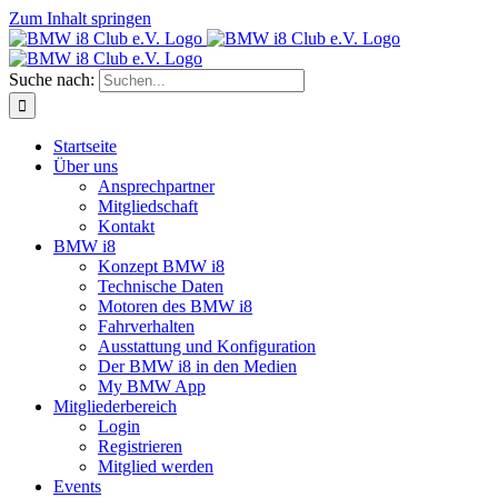
Zum Inhalt springen
Suche nach:
Startseite
Über uns
Ansprechpartner
Mitgliedschaft
Kontakt
BMW i8
Konzept BMW i8
Technische Daten
Motoren des BMW i8
Fahrverhalten
Ausstattung und Konfiguration
Der BMW i8 in den Medien
My BMW App
Mitgliederbereich
Login
Registrieren
Mitglied werden
Events