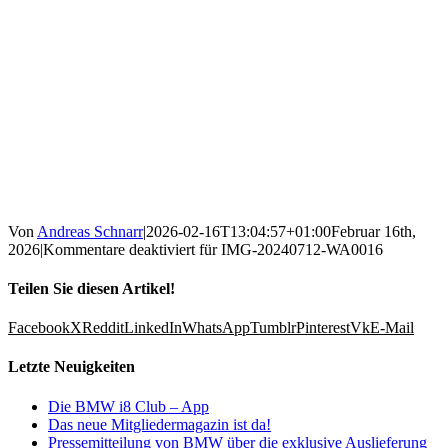
Von
Andreas Schnarr
|
2026-02-16T13:04:57+01:00
Februar 16th,
2026
|
Kommentare deaktiviert
für IMG-20240712-WA0016
Teilen Sie diesen Artikel!
Facebook
X
Reddit
LinkedIn
WhatsApp
Tumblr
Pinterest
Vk
E-Mail
Letzte Neuigkeiten
Die BMW i8 Club – App
Das neue Mitgliedermagazin ist da!
Pressemitteilung von BMW über die exklusive Auslieferung