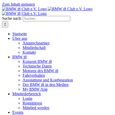
Zum Inhalt springen
Suche nach:
Startseite
Über uns
Ansprechpartner
Mitgliedschaft
Kontakt
BMW i8
Konzept BMW i8
Technische Daten
Motoren des BMW i8
Fahrverhalten
Ausstattung und Konfiguration
Der BMW i8 in den Medien
My BMW App
Mitgliederbereich
Login
Registrieren
Mitglied werden
Events